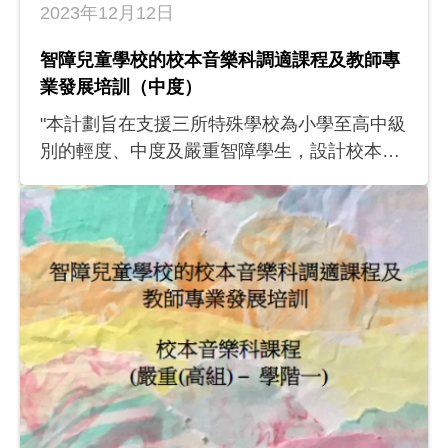
2023年12月12日
智障兒童學校的校本音樂科調適課程及教師專
業發展培訓（中度）
"本計劃旨在支援三所特殊學校為小學至高中級
別的輕度、中度及嚴重智障學生，設計校本音
樂科課程，從而增進教師的學科知識，提升其
設計校本音樂科課程的能力。此計劃亦會為其
他特殊學校的音樂科教師舉辦工作坊和經驗分
享會，讓其進一步掌握教導本港智障學生的學
與教策略。各項活動惠及三所參與學校內482
名學生和36名教師，成果方面包括三所參與學
校的四個校本音樂科課程，以及為特殊學校音
樂科教師而設的工作坊和分享會。