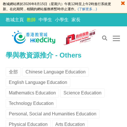
教城網站將於2026年8月15日（星期六）午夜12時至上午2時進行系統更
新。在此期間，相關的網站服務將暫時停止運作。
(了解更多…)
教城主頁
教師
中學生
小學生
家長
S
S
學與教資源推介 - Others
k
k
i
i
全部
Chinese Language Education
p
p
t
t
English Language Education
o
o
Mathematics Education
Science Education
t
c
h
o
Technology Education
e
n
Personal, Social and Humanities Education
c
t
o
e
Physical Education
Arts Education