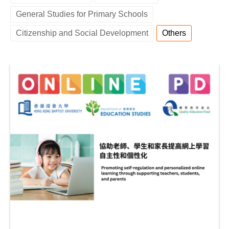
n
n
General Studies for Primary Schools
t
t
e
Citizenship and Social Development
Others
n
t