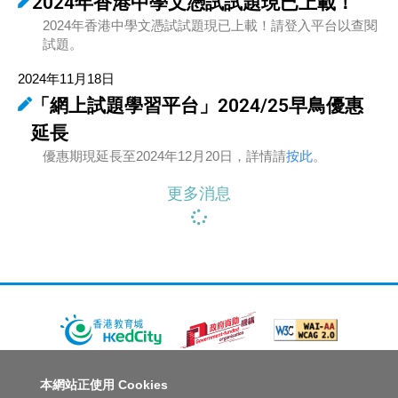
2024年香港中學文憑試試題現已上載！
2024年香港中學文憑試試題現已上載！請登入平台以查閱
試題。
2024年11月18日
「網上試題學習平台」2024/25早鳥優惠
延長
優惠期現延長至2024年12月20日，詳情請
按此
。
更多消息
關於教城
最新消息
教師
中學生
小學生
家長
本網站正使用 Cookies
人才招募
聯絡我們
服務承諾
教城電子報