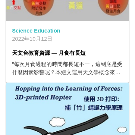
Science Education
2022年10月12日
天文台教育資源 — 月食有長短
"每次月食過程的時間都長短不一，這到底是受
什麼因素影響呢？本短文運用天文學概念來解
釋這個現象。附上的學習工作紙，有助教師為
學生編寫學習材料和製作工作紙。 香港天文台
教育資源
（https://www.hko.gov.hk/tc/education/edu.ht
m）包括歸類在不同的主題的「氣象冷知識」
視頻（廣東話）和教育短文（中英文版），其
主題包括天氣、颱風、氣象儀器、航空及海