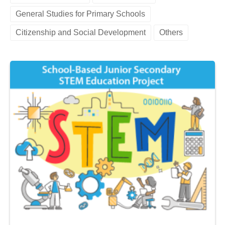
n
n
General Studies for Primary Schools
t
t
e
Citizenship and Social Development
Others
n
t