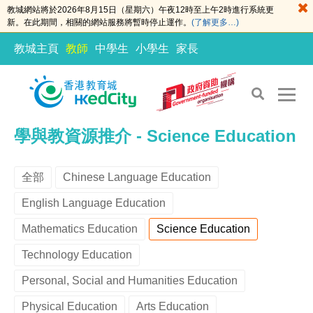
教城網站將於2026年8月15日（星期六）午夜12時至上午2時進行系統更
新。在此期間，相關的網站服務將暫時停止運作。
(了解更多…)
教城主頁
教師
中學生
小學生
家長
S
S
學與教資源推介 - Science Education
k
k
i
i
全部
Chinese Language Education
p
p
t
t
English Language Education
o
o
Mathematics Education
Science Education
t
c
h
o
Technology Education
e
n
Personal, Social and Humanities Education
c
t
o
e
Physical Education
Arts Education