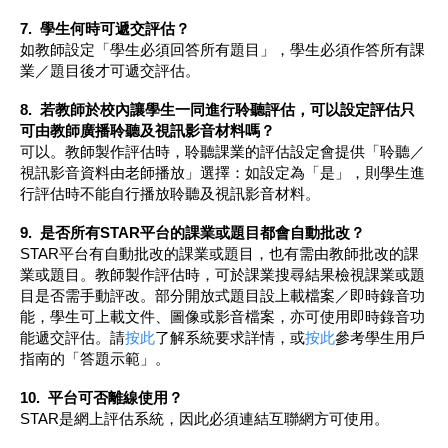
7.
學生何時可遞交評估？
如教師設定「學生必須回答所有題目」，學生必須作答所有課
業／題目後才可遞交評估。
8.
若教師於校內讓學生一同進行聆聽評估，可以設定評估只
可由教師廣播聆聽及視訊影音材料嗎？
可以。教師製作評估時，聆聽課業的評估設定會提供「聆聽／
視訊影音資料由老師播放」選擇：如設定為「是」，則學生進
行評估時不能自行播放聆聽及視訊影音材料。
9.
是否所有STAR平台的課業或題目都會自動批改？
STAR平台有自動批改的課業或題目，也有需由教師批改的課
業或題目。教師製作評估時，可於課業搜尋結果檢視課業或題
目是否需手動評改。部分開放式題目設上載檔案／即時錄音功
能，學生可上載文件、圖像或影音檔案，亦可使用即時錄音功
能遞交評估。請
按此
了解系統要求詳情，或
按此
參考學生用戶
指南的「答題示範」。
10.
平台可否離線使用？
STAR是網上評估系統，因此必須連結互聯網方可使用。