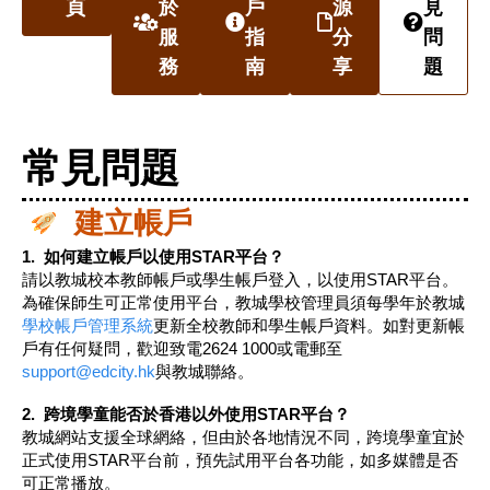
頁
於
戶
源
見
服
指
分
問
務
南
享
題
常見問題
建立帳戶
1. 如何建立帳戶以使用
STAR
平台？
請以教城校本教師帳戶或學生帳戶登入，以使用STAR平台。
為確保師生可正常使用平台，教城學校管理員須每學年於教城
學校帳戶管理系統
更新全校教師和學生帳戶資料。如對更新帳
戶有任何疑問，歡迎致電2624 1000或電郵至
support@edcity.hk
與教城聯絡。
2. 跨境學童能否於香港以外使用
STAR
平台？
教城網站支援全球網絡，但由於各地情況不同，跨境學童宜於
正式使用STAR平台前，預先試用平台各功能，如多媒體是否
可正常播放。