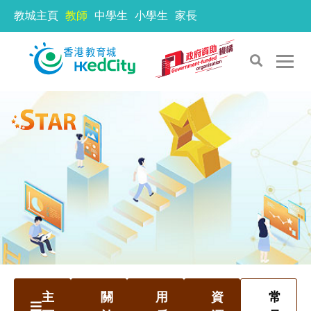
教城主頁
教師
中學生
小學生
家長
主
關
用
資
常